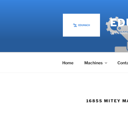
ED
Ijzerster
Home
Machines
Cont
1685S MITEY MA