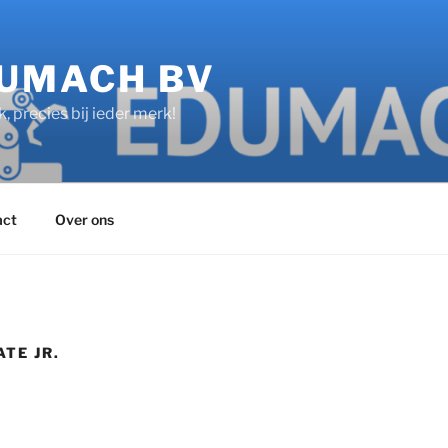
UMACH BV
k, precies bij ieder merk!
act
Over ons
TE JR.