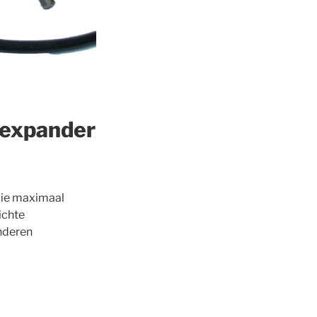
isexpander
die maximaal
lichte
anderen