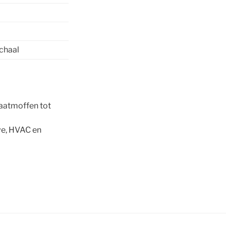
schaal
laatmoffen tot
ve, HVAC en