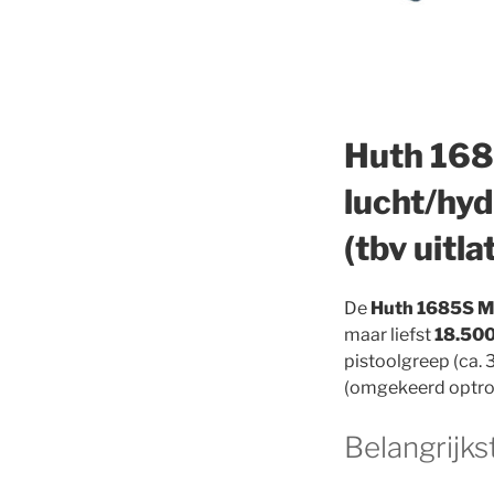
Huth 168
lucht/hyd
(tbv uitla
De
Huth 1685S Mi
maar liefst
18.500
pistoolgreep (ca. 
(omgekeerd optrom
Belangrijks