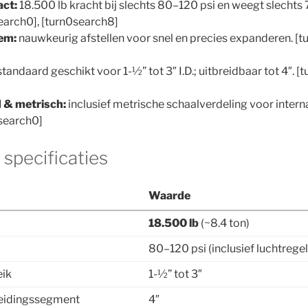
ct:
18.500 lb kracht bij slechts 80–120 psi en weegt slechts 7 
earch0], [turn0search8]
em:
nauwkeurig afstellen voor snel en precies expanderen. [t
tandaard geschikt voor 1-½” tot 3″ I.D.; uitbreidbaar tot 4″. [
 & metrisch:
inclusief metrische schaalverdeling voor intern
0search0]
specificaties
Waarde
18.500 lb
(~8.4 ton)
80–120 psi (inclusief luchtregel
eik
1-½” tot 3″
breidingssegment
4″