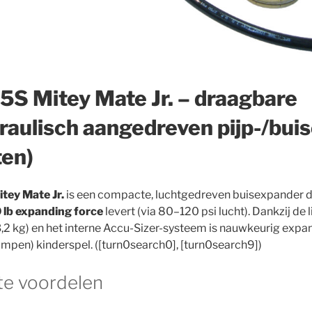
5S Mitey Mate Jr. – draagbare
raulisch aangedreven pijp-/bu
ten)
tey Mate Jr.
is een compacte, luchtgedreven buisexpander 
 lb expanding force
levert (via 80–120 psi lucht). Dankzij de 
3,2 kg) en het interne Accu-Sizer-systeem is nauwkeurig exp
pen) kinderspel. ([turn0search0], [turn0search9])
te voordelen