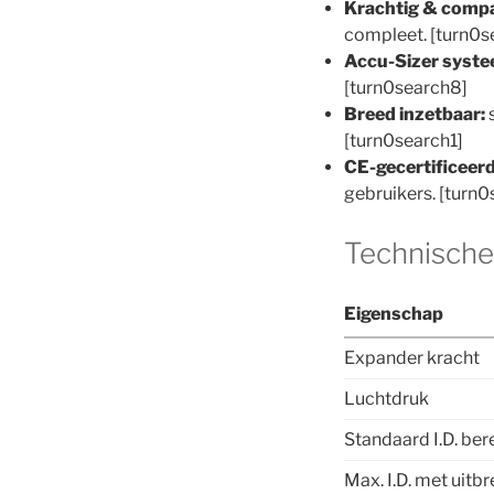
Krachtig & compa
compleet. [turn0s
Accu-Sizer syste
[turn0search8]
Breed inzetbaar:
s
[turn0search1]
CE-gecertificeerd
gebruikers. [turn
Technische 
Eigenschap
Expander kracht
Luchtdruk
Standaard I.D. ber
Max. I.D. met uit