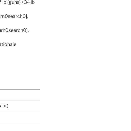
lb (guns) / 34 lb
urn0search0],
turn0search0],
ationale
aar)