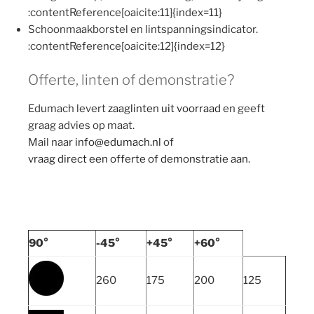
:contentReference[oaicite:11]{index=11}
Schoonmaakborstel en lintspanningsindicator.
:contentReference[oaicite:12]{index=12}
Offerte, linten of demonstratie?
Edumach levert
zaaglinten uit voorraad
en geeft
graag advies op maat.
Mail naar
info@edumach.nl
of
vraag direct een offerte of demonstratie aan
.
90°
-45°
+45°
+60°
260
175
200
125