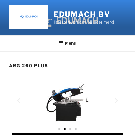
EDUMACH BV
Ijzersterk, precies bij ieder merk!
Menu
ARG 260 PLUS