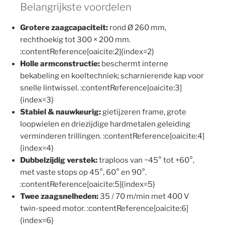
Belangrijkste voordelen
Grotere zaagcapaciteit:
rond Ø 260 mm,
rechthoekig tot 300 × 200 mm.
:contentReference[oaicite:2]{index=2}
Holle armconstructie:
beschermt interne
bekabeling en koeltechniek; scharnierende kap voor
snelle lintwissel. :contentReference[oaicite:3]
{index=3}
Stabiel & nauwkeurig:
gietijzeren frame, grote
loopwielen en driezijdige hardmetalen geleiding
verminderen trillingen. :contentReference[oaicite:4]
{index=4}
Dubbelzijdig verstek:
traploos van −45° tot +60°,
met vaste stops op 45°, 60° en 90°.
:contentReference[oaicite:5]{index=5}
Twee zaagsnelheden:
35 / 70 m/min met 400 V
twin-speed motor. :contentReference[oaicite:6]
{index=6}