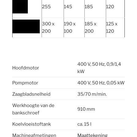
255
145
185
120
300 x
190 x
185 x
125 x
200
100
200
120
400 V, 50 Hz, 0,9/1,4
Hoofdmotor
kW
Pompmotor
400 V, 50 Hz, 0,05 kW
Zaagbladsnelheid
35/70 m/min.
Werkhoogte van de
910 mm
bankschroef
Koelvloeistoftank
ca. 15 l
Machineafmetingen
Maattekening