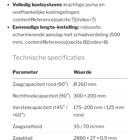
Volledig koelsysteem:
krachtige pomp en
onafhankelijke koelregelingen.
:contentReference[oaicite:7]{index=7}
Eenvoudige lengte-instelling:
robuuste,
scharnierende aanslag met schaalverdeling (500
mm). :contentReference[oaicite:8]{index=8}
Technische specificaties
Parameter
Waarde
Zaagcapaciteit rond (90°)
Ø 260 mm
Rechthoekcapaciteit (90°)
300 × 200 mm
Verstekcapaciteit (±45° /
175–200 mm / 125 mm
+60°)
rond
Zaagsnelheid
35 / 70 m/min
Zaagblad
2880 × 27 × 0,9 mm