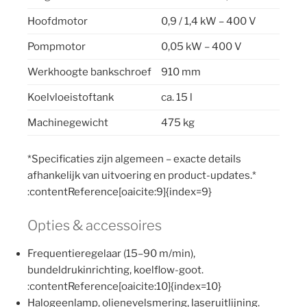
Hoofdmotor
0,9 / 1,4 kW – 400 V
Pompmotor
0,05 kW – 400 V
Werkhoogte bankschroef
910 mm
Koelvloeistoftank
ca. 15 l
Machinegewicht
475 kg
*Specificaties zijn algemeen – exacte details
afhankelijk van uitvoering en product-updates.*
:contentReference[oaicite:9]{index=9}
Opties & accessoires
Frequentieregelaar (15–90 m/min),
bundeldrukinrichting, koelflow-goot.
:contentReference[oaicite:10]{index=10}
Halogeenlamp, olienevelsmering, laseruitlijning.